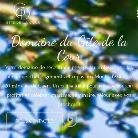
Domaine du Gîte de la
Cour
Votre domaine de réceptions privées ou professionnelles,
ainsi que d’hébergements et repas aux Monts d’Aunay, à
20 minutes de Caen. Un cadre idéal pour vous ressourcer,
profiter et célébrer (mariage, séminaire, séjour avec vos
proches…)
NOUS CONTACTER