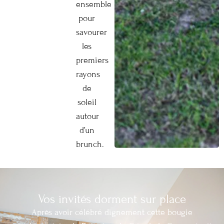
ensemble
pour
savourer
les
premiers
rayons
de
soleil
autour
d’un
brunch.
Vos invités dorment sur place
Après avoir célébré dignement cette bougie