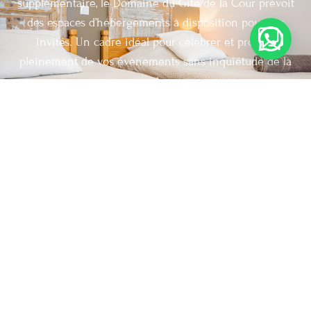
supplémentaire, le Domaine du Gîte de la Cour prévoit
des espaces d’hébergements à disposition pour vos
invités. Un cadre idéal pour célébrer et profiter
pleinement de vos évènements sans inquiétude de la
route.
Réserver une visite