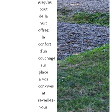
jusqu’au
bout
de la
nuit,
offrez
le
confort
d’un
couchage
sur
place
à vos
convives,
et
réveillez-
vous