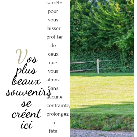
s’arrête
pour
vous
laisser
profiter
de
V
os
ceux
que
plus
vous
beaux
aimez.
souvenirs
Sans
se
aucune
contrainte,
créent
prolongez
ici
la
fête