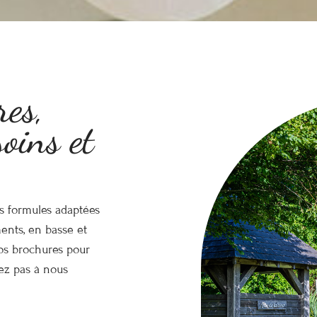
res,
oins et
s formules adaptées
ents, en basse et
nos brochures pour
tez pas à nous