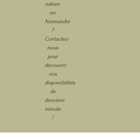
nature
en
Normandie
?
Contactez-
nous
pour
découvrir
nos
disponibilités
de
dernière
minute
!