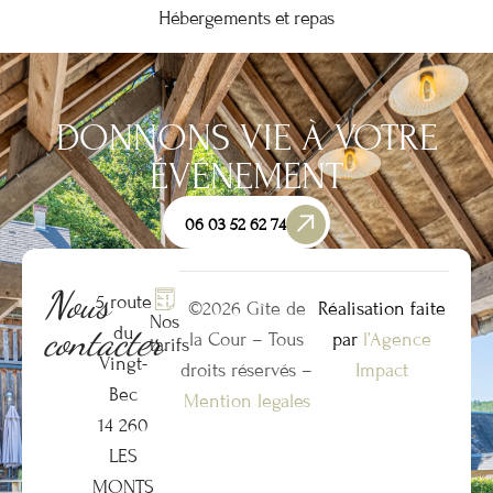
Hébergements et repas
DONNONS VIE À VOTRE
ÉVÉNEMENT
06 03 52 62 74
Nous
5 route
©2026 Gîte de
Réalisation faite
Nos
contacter
du
la Cour – Tous
par
l’Agence
tarifs
Vingt-
droits réservés –
Impact
Bec
Mention legales
14 260
LES
MONTS