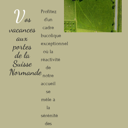
V
Profitez
os
d’un
vacances
cadre
aux
bucolique
exceptionnel
portes
où la
de la
réactivité
Suisse
de
Normande
notre
accueil
se
mêle à
la
sérénité
des