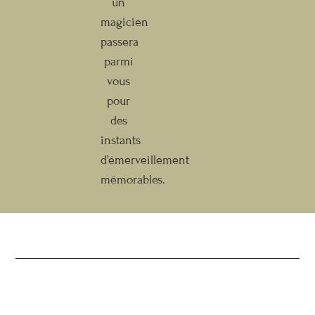
un
magicien
passera
parmi
vous
pour
des
instants
d’émerveillement
mémorables.