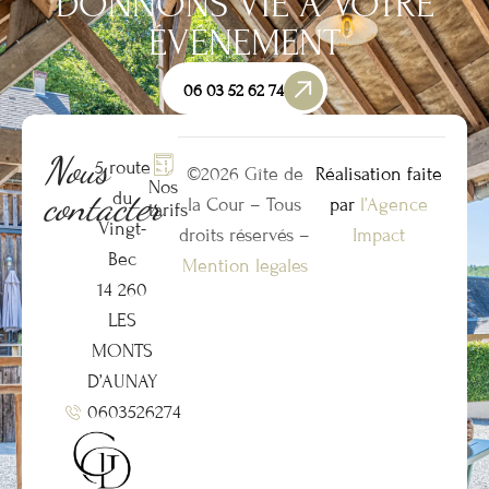
DONNONS VIE À VOTRE
ÉVÉNEMENT
06 03 52 62 74
Nous
5 route
©2026 Gîte de
Réalisation faite
Nos
contacter
du
la Cour – Tous
par
l’Agence
tarifs
Vingt-
droits réservés –
Impact
Bec
Mention legales
14 260
LES
MONTS
D’AUNAY
0603526274