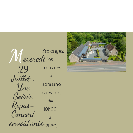
M
Prolongez
ercredi
les
29
festivités
Juillet :
la
semaine
Une
suivante,
Soirée
de
Repas-
19h00
Concert
à
envoûtante
22h30,